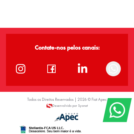
Contate-nos pelos canais:
Todos os Direitos Reservados |
2026
©
Fiat Apec
Desenvolvido por Syonet