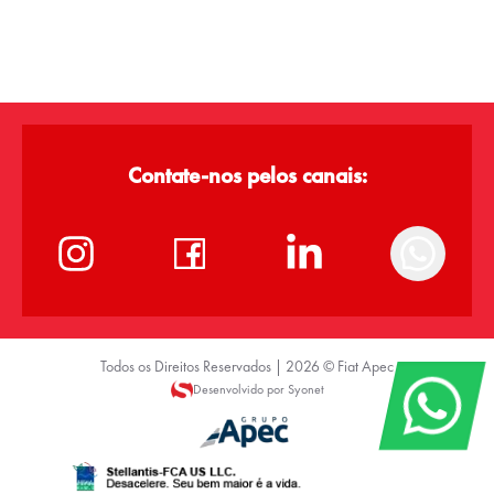
Contate-nos pelos canais:
Todos os Direitos Reservados |
2026
©
Fiat Apec
Desenvolvido por Syonet