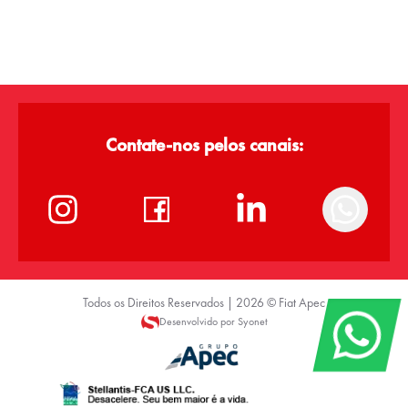
Contate-nos pelos canais:
Todos os Direitos Reservados |
2026
©
Fiat Apec
Desenvolvido por Syonet