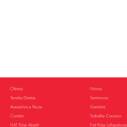
Ofertas
Novos
Vendas Diretas
Seminovos
Acessórios e Peças
Garantia
Contato
Trabalhe Conosco
FIAT Pulse Abarth
Fiat Pulse Lollapalooz