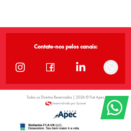
Contate-nos pelos canais:
Todos os Direitos Reservados |
2026
©
Fiat Apec
Desenvolvido por Syonet