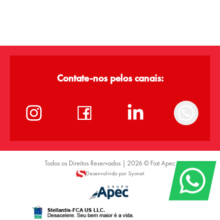
Contate-nos pelos canais:
Todos os Direitos Reservados |
2026
©
Fiat Apec
Desenvolvido por Syonet