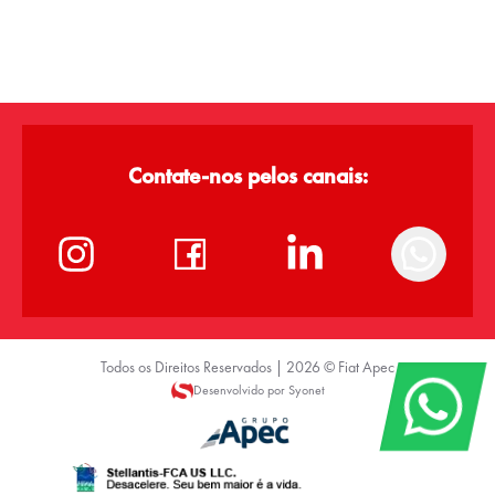
Contate-nos pelos canais:
Todos os Direitos Reservados |
2026
©
Fiat Apec
Desenvolvido por Syonet