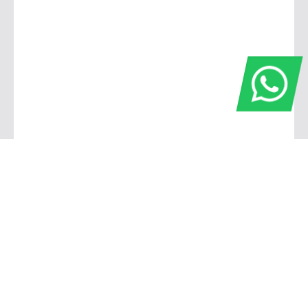
Barbacena
Avenida Governador Bias Fortes, 806 - Pontilhão Barbacena - Minas Gerais
De segunda a sexta, das 7h30 às 17h45
Sábado, das 8h às 12h
(32) 3339-2211
(32) 3339-2211