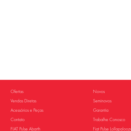
Ofertas
Novos
Vendas Diretas
Seminovos
Acessórios e Peças
Garantia
Contato
Trabalhe Conosco
FIAT Pulse Abarth
Fiat Pulse Lollapalooz