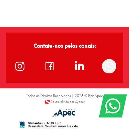
Contate-nos pelos canais:
Todos os Direitos Reservados |
2026
©
Fiat Apec
Desenvolvido por Syonet