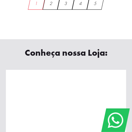
1
2
3
4
5
Conheça nossa Loja: