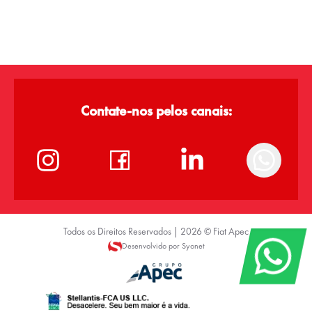
Contate-nos pelos canais:
Todos os Direitos Reservados |
2026
©
Fiat Apec
Desenvolvido por Syonet