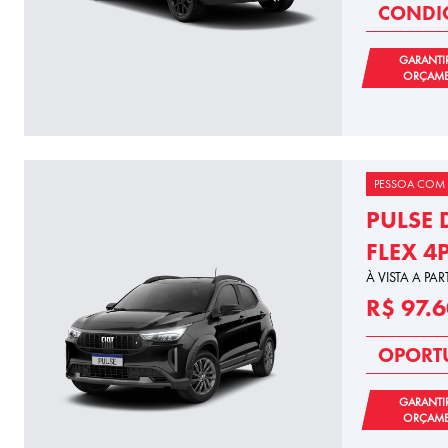
CONDIÇ
GARANTI
ORÇAM
PESSOA COM 
PULSE 
FLEX 4
À VISTA A PAR
R$ 97.
OPORT
GARANTI
ORÇAM