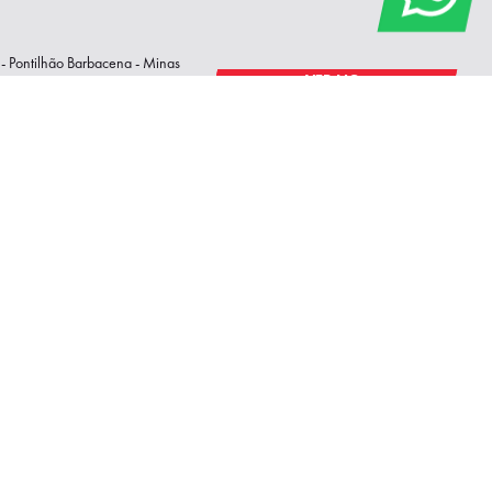
- Pontilhão Barbacena - Minas
VER NO
MAPA
h45
Contate-nos pelos canais: