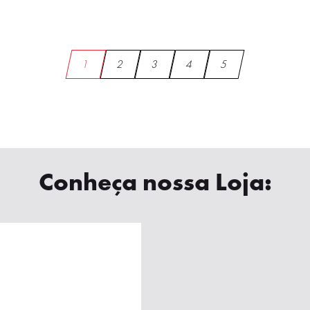
1
2
3
4
5
Conheça nossa Loja: