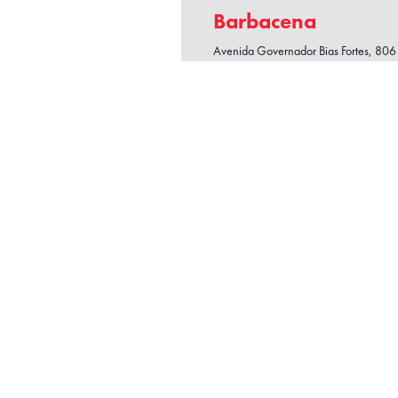
Barbacena
Avenida Governador Bias Fortes, 806 
Gerais
De segunda a sexta, das 7h30 às 17
Sábado, das 8h às 12h
(32) 3339-2211
(32) 3339-2211
Simulador de Financiamento
Serviços e Revisões