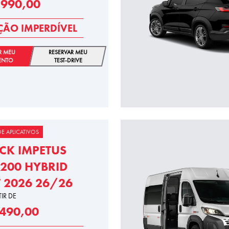
.990,00
ÃO IMPERDÍVEL
R MEU
RESERVAR MEU
ENTO
TEST-DRIVE
E APLICATIVOS
CK IMPETUS
200 HYBRID
T 2026 26/26
TIR DE
.490,00