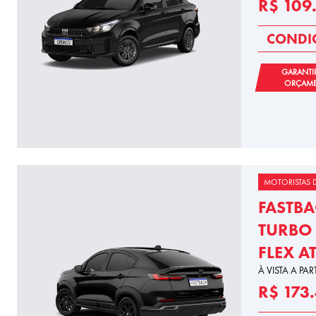
R$ 109
CONDIÇ
GARANTI
ORÇAM
MOTORISTAS D
FASTBA
TURBO 
FLEX A
À VISTA A PAR
R$ 173